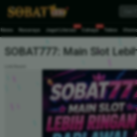
News
Nusaraya
Jagat Literasi
Cahaya
Tekno
Otomo
SOBAT777: Main Slot Lebih
Link Resmi