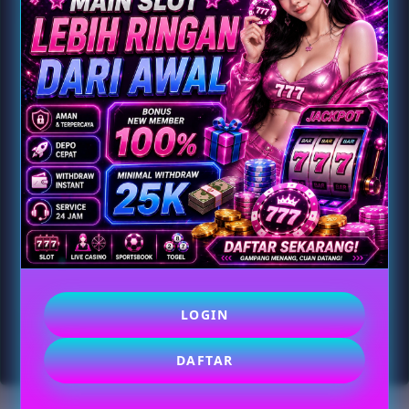
APA YANG MEMBUAT SOBAT777 KINI TERASA LEBIH
+
RINGAN SAAT DIMAINKAN?
SOBAT777 kini menjadi pilihan utama karena
APAKAH PERFORMA YANG LEBIH ENTENG INI
+
menghadirkan optimasi besar-besaran pada
MEMENGARUHI KUALITAS GRAFIS PERMAINAN?
infrastruktur server dan kompresi data.
Sama sekali tidak. Meskipun sistem berjalan jauh
Pembaruan ini membuat waktu muat permainan
BAGAIMANA CARA MENGAKSES LINK RESMI
+
lebih ringan untuk menghemat kinerja perangkat
SOBAT777 TERBARU DENGAN LANCAR?
menjadi jauh lebih singkat dan responsif
dan kuota internet, SOBAT777 tetap
dibandingkan dengan versi awal peluncurannya.
Pengguna dapat mengakses platform secara
mempertahankan kualitas visual yang tajam serta
APAKAH HALAMAN YANG LEBIH RINGAN INI RAMAH
+
stabil melalui Link Resmi maupun link situs
UNTUK PENGGUNA PERANGKAT MOBILE?
transisi menu yang tetap mulus.
alternative yang telah diperbarui. Jalur akses
Ya, pembaruan ini sangat berfokus pada
cadangan ini dirancang khusus untuk memastikan
MENGAPA STABILITAS AKSES MENJADI PRIORITAS
+
fleksibilitas akses mobile. Struktur halaman yang
UTAMA DALAM PEMBARUAN SOBAT777?
koneksi tetap terhubung langsung tanpa kendala
responsif memastikan pengguna smartphone
LOGIN
teknis yang rumit.
Stabilitas akses ditingkatkan demi kenyamanan
dapat menikmati navigasi yang sederhana dan
jangka panjang para pengguna. Dengan
bebas dari masalah klasik seperti lag atau crash.
DAFTAR
Link Daftar - SOBAT777
pengelolaan jalur distribusi informasi yang lebih
terstruktur, pengguna dapat menemukan alamat