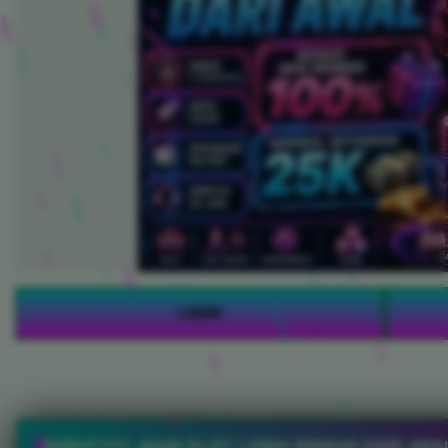
LOGIN
SOBAT777: MAIN SLOT LEBIH RINGAN DARI AWA