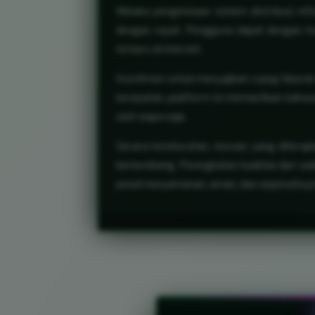
Melalui pengelolaan sistem distribusi i
dengan cepat. Pengguna dapat dengan mu
terbaru di internet.
Komitmen untuk menyajikan ruang hiburan
kecepatan, platform ini memastikan bahwa 
oleh siapa saja.
Secara keseluruhan, inovasi yang ditera
berkembang. Peningkatan kualitas dari wa
penuh kenyamanan, aman, dan sepenuhnya 