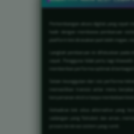
Perkembangan akses digital yang cepat me
hadir dengan membawa pembaruan sistem
platform kini dirasakan jauh lebih ringan, r
Langkah pembaruan ini difokuskan pada in
cepat. Pengguna tidak perlu lagi khawati
memberikan performa optimal di berbagai k
Selain keunggulan dari sisi performa tekn
memastikan transisi antar menu berjal
kenyamanan ekstra tanpa membebani kiner
Kehadiran link situs alternative yang ter
cadangan yang fleksibel dan aman, mema
proses birokrasi sistem yang rumit.