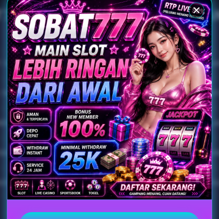
777 MAIN SLOT LEBIH RINGA
 SOBAT777 KINI TERASA LEBIH RINGAN SAAT DIMAINKA
i pilihan utama karena menghadirkan optimasi besar-besaran pada i
YANG LEBIH ENTENG INI MEMENGARUHI KUALITAS GRAF
ruan ini membuat waktu muat permainan menjadi jauh lebih singkat
versi awal peluncurannya.
skipun sistem berjalan jauh lebih ringan untuk menghemat kinerja p
ENGAKSES LINK RESMI SOBAT777 TERBARU DENGAN L
etap mempertahankan kualitas visual yang tajam serta transisi men
kses platform secara stabil melalui Link Resmi maupun link situs a
ANG LEBIH RINGAN INI RAMAH UNTUK PENGGUNA PERA
ses cadangan ini dirancang khusus untuk memastikan koneksi tetap t
umit.
ngat berfokus pada fleksibilitas akses mobile. Struktur halaman ya
AS AKSES MENJADI PRIORITAS UTAMA DALAM PEMBAR
dapat menikmati navigasi yang sederhana dan bebas dari masalah k
ingkatkan demi kenyamanan jangka panjang para pengguna. Dengan pe
 yang lebih terstruktur, pengguna dapat menemukan alamat valid de