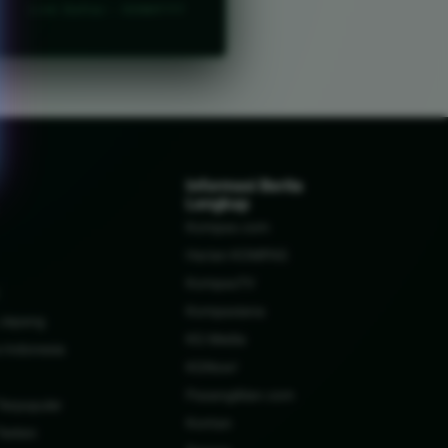
Link Daftar - SOBAT777
Informasi Berita
Lengkap
Kompas.com
Harian KOMPAS
KompasTV
Kompasiana
Jepang
KG Media
 Indonesia
KGNow!
Pasangiklan.com
 Terpopuler
Kontan
Terkini