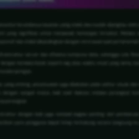
nuntut tersedianya layanan yang stabil dan mudah dijangkau oleh 
 yang signifikan untuk menjawab tantangan tersebut. Melalui 
esponsif, dan stabil dibandingkan dengan versi awal saat pertama kali
frastruktur server dan efisiensi kompresi data, sehingga Link R
r dengan kendala klasik seperti lag atau waktu muat yang lama, ka
ondisi jaringan.
is yang enteng, penyesuaian juga dilakukan pada sektor visual dan
an dengan sangat mulus, baik saat diakses melalui perangkat 
ja perangkat.
struktur dengan baik juga menjadi bagian penting dari pembaruan 
stikan para pengguna dapat tetap terhubung secara langsung k