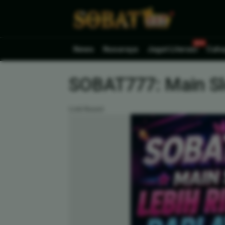
News
Nusaraya
Jagat Literasi
Caha
SOBAT777: Main Slo
Link Resmi