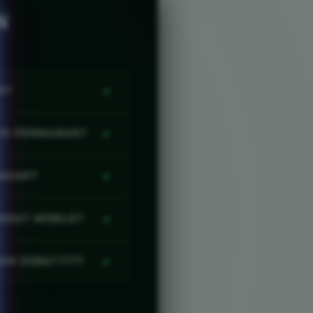
N
+
N?
nfrastruktur server dan
+
IS PERMAINAN?
 dan responsif
erangkat dan kuota
+
ANCAR?
u yang tetap mulus.
lternative yang telah
+
NGKAT MOBILE?
erhubung langsung tanpa
ng responsif memastikan
+
UAN SOBAT777?
lasik seperti lag atau
ngelolaan jalur
ngan mudah sekaligus