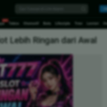
SU
ya
Tekno
Otomotif
Bola
Lifestyle
Tren
Lestari
He
t Lebih Ringan dari Awal