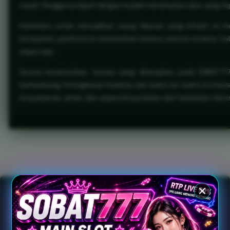
cepat. Pengguna dapat dengan mudah menemukan jalur yang tepat
Komitmen untuk menyajikan ruang hiburan yang efisien ini
kecepatan, platform ini memastikan bahwa seluruh struktur hal
siapa saja.
Secara keseluruhan, inovasi yang diterapkan pada SOBAT77
berkembang. Peningkatan kualitas dari waktu ke waktu ini men
kenyamanan, aman, dan sepenuhnya bebas dari hambatan tekni
FAQ SOBAT777 MAIN SLOT
LEBIH RINGAN
SUPER NYAMAN