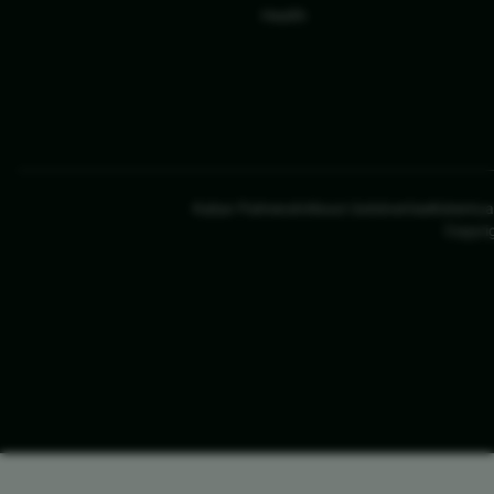
Health
Kabar Palmerah
About Us
Advertise
Ketentu
Copyrig