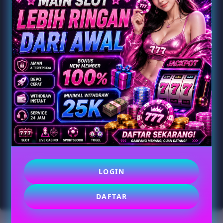
APA YANG MEMBUAT SOBAT777 KINI TERASA LEBIH
+
RINGAN SAAT DIMAINKAN?
SOBAT777 kini menjadi pilihan utama karena
APAKAH PERFORMA YANG LEBIH ENTENG INI
+
menghadirkan optimasi besar-besaran pada
MEMENGARUHI KUALITAS GRAFIS PERMAINAN?
infrastruktur server dan kompresi data.
Sama sekali tidak. Meskipun sistem berjalan jauh
Pembaruan ini membuat waktu muat permainan
BAGAIMANA CARA MENGAKSES LINK RESMI
+
lebih ringan untuk menghemat kinerja perangkat
SOBAT777 TERBARU DENGAN LANCAR?
menjadi jauh lebih singkat dan responsif
dan kuota internet, SOBAT777 tetap
dibandingkan dengan versi awal peluncurannya.
Pengguna dapat mengakses platform secara
mempertahankan kualitas visual yang tajam serta
APAKAH HALAMAN YANG LEBIH RINGAN INI RAMAH
+
stabil melalui Link Resmi maupun link situs
UNTUK PENGGUNA PERANGKAT MOBILE?
transisi menu yang tetap mulus.
alternative yang telah diperbarui. Jalur akses
Ya, pembaruan ini sangat berfokus pada
cadangan ini dirancang khusus untuk memastikan
MENGAPA STABILITAS AKSES MENJADI PRIORITAS
+
fleksibilitas akses mobile. Struktur halaman yang
UTAMA DALAM PEMBARUAN SOBAT777?
koneksi tetap terhubung langsung tanpa kendala
responsif memastikan pengguna smartphone
LOGIN
teknis yang rumit.
Stabilitas akses ditingkatkan demi kenyamanan
dapat menikmati navigasi yang sederhana dan
jangka panjang para pengguna. Dengan
bebas dari masalah klasik seperti lag atau crash.
DAFTAR
Link Daftar - SOBAT777
pengelolaan jalur distribusi informasi yang lebih
terstruktur, pengguna dapat menemukan alamat