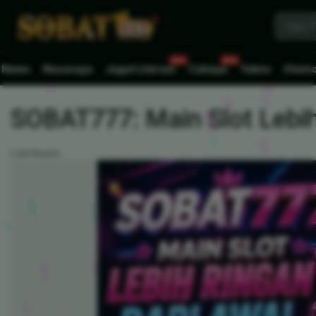
News
Nusaraya
Jagat Literasi
Cahaya
Tekno
Otomo
SOBAT777: Main Slot Lebih
Link Resmi