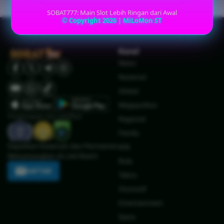
valid dengan mudah sekaligus meminimalkan
SOBAT777: Main Slot Lebih Ringan dari Awal
kesalahan pencarian di internet.
© Copyright 2026 | MiLoMon ST
Kanal
News
Nasional
Global
Megapolitan
Penghargaan dan sertifikat:
Regional
Pemilu
Dapatkan Keseruan dan Permainan
IKN
Menyenangkan di Link Resmi
Bola
DAFTAR
Tekno
Otomotif
Entertainment
Sains