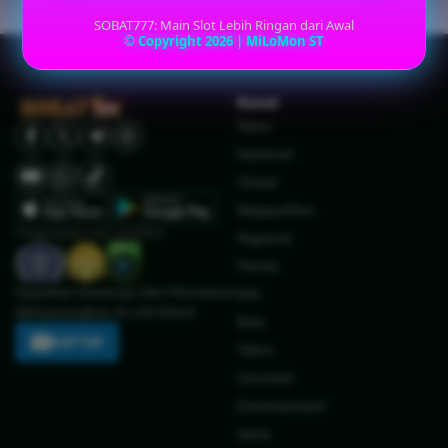
valid dengan mudah sekaligus meminimalkan
SOBAT777: Main Slot Lebih Ringan dari Awal
kesalahan pencarian di internet.
© Copyright 2026 | MiLoMon ST
Kanal
News
Nasional
Global
Megapolitan
Penghargaan dan sertifikat:
Regional
Pemilu
Dapatkan Keseruan dan Permainan
IKN
Menyenangkan di Link Resmi
Bola
DAFTAR
Tekno
Otomotif
Entertainment
Sains