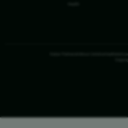
Health
Kabar Palmerah
About Us
Advertise
Ketentu
Copyrig