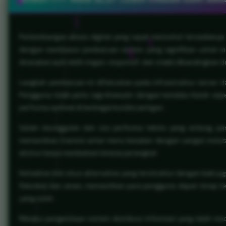
Perkembangan akses digital yang cepat menuntut tersedianya l
dengan membawa pembaruan sistem yang signifikan untuk men
dirasakan jauh lebih ringan, responsif, dan stabil dibandingkan 
Langkah pembaruan ini difokuskan pada infrastruktur server d
Pengguna tidak perlu lagi khawatir dengan kendala klasik sep
performa optimal di berbagai kondisi jaringan.
Selain keunggulan dari sisi performa teknis yang enteng, pe
memastikan transisi antar menu berjalan dengan sangat mulu
ekstra tanpa membebani kinerja perangkat.
Kehadiran link situs alternative yang terstruktur dengan baik ju
fleksibel dan aman, memastikan para pengguna dapat tetap t
yang rumit.
Melalui pengelolaan sistem distribusi informasi yang lebih m