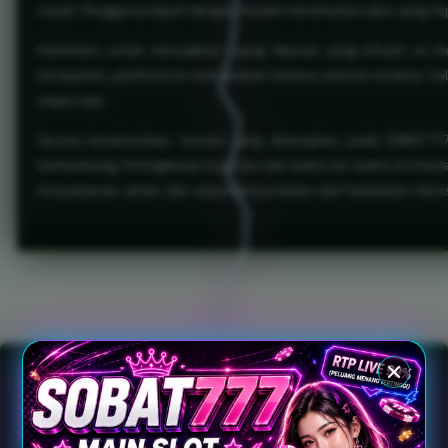
cepat. Pengguna dapat dengan mudah menemukan jalur yang tepat
Komitmen untuk menyajikan ruang hiburan yang efisien ini
kecepatan, platform ini memastikan bahwa seluruh struktur hal
siapa saja.
Secara keseluruhan, inovasi yang diterapkan pada SOBAT77
berkembang. Peningkatan kualitas dari waktu ke waktu ini men
kenyamanan, aman, dan sepenuhnya bebas dari hambatan tekni
FAQ SOBAT777 MAIN SLOT
LEBIH RINGAN
SUPER NYAMAN