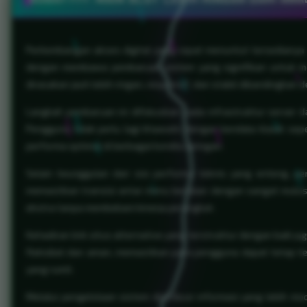
Perkembangan akses digital yang cepat menuntut tersedianya l
dengan membawa pembaruan sistem yang signifikan untuk men
dirasakan jauh lebih ringan, responsif, dan stabil dibandingkan 
Langkah pembaruan ini difokuskan pada infrastruktur server d
Pengguna tidak perlu lagi khawatir dengan kendala klasik sep
performa optimal di berbagai kondisi jaringan.
Selain keunggulan dari sisi performa teknis yang enteng, pe
memastikan transisi antar menu berjalan dengan sangat mulu
ekstra tanpa membebani kinerja perangkat.
Kehadiran link situs alternative yang terstruktur dengan baik ju
fleksibel dan aman, memastikan para pengguna dapat tetap t
yang rumit.
Melalui pengelolaan sistem distribusi informasi yang lebih m