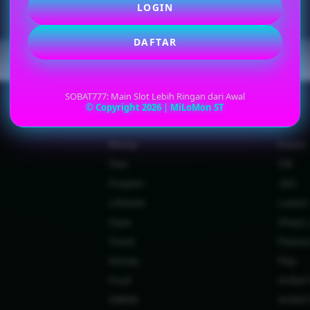
LOGIN
an pencarian di internet.
DAFTAR
SOBAT777: Main Slot Lebih Ringan dari Awal
© Copyright 2026 | MiLoMon ST
Money
Kolom
Tren
VIK
Properti
JEO
Lifestyle
Lestari
Hype
Ohayo 
Travel
Pesona
Homey
Play
Food
Artikel
UMKM
Artikel 