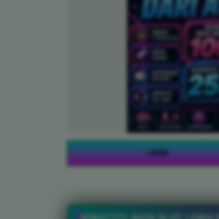
LOGIN
SOBAT777: MAIN SLOT LEBIH