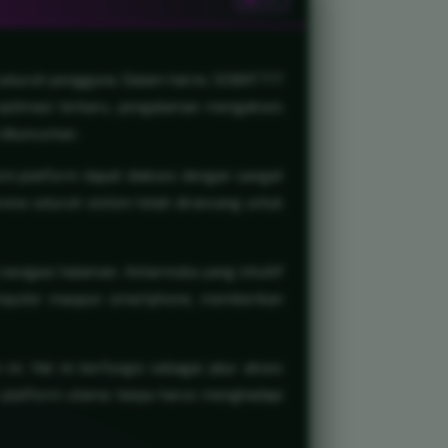
seluruh pengguna. Dalam hal ini, SOBAT777
optimasi terbaru, pengalaman mengakses
 diluncurkan.
esmi platform dapat diakses dengan sangat
rena seluruh sistem telah dirancang untuk
 navigasi halaman. Antarmuka yang intuitif
komputer maupun smartphone, memberikan
ini. Hal ini berfungsi sebagai jalur akses
e platform utama tanpa harus menghadapi