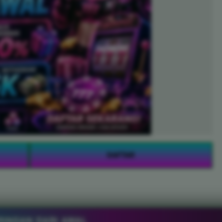
DAFTAR
 RINGAN DARI AWAL