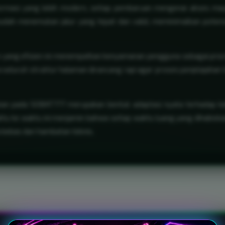
nformasi yang lebih modern, setiap pembaruan mengenai akses maup
dah menemukan jalur yang tepat dan valid, meminimalkan potensi
 yang efisien ini menempatkan kenyamanan pengguna sebagai prior
seluruh struktur halaman dirancang rapi agar proses penjelajahan 
pkan pada SOBAT777 merupakan bentuk adaptasi nyata terhadap k
ktu ke waktu ini menjamin bahwa setiap waktu luang yang dihabiska
bebas dari hambatan teknis.