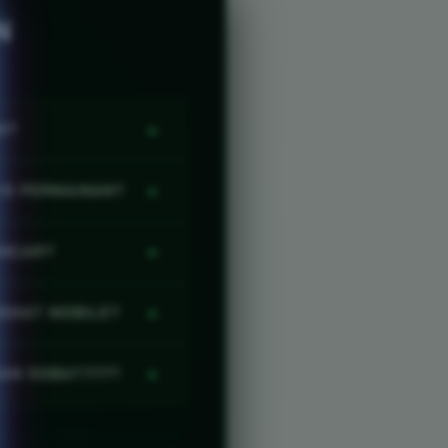
N
+
N?
nfrastruktur server dan
+
IS PERMAINAN?
 dan responsif
erangkat dan kuota
+
ANCAR?
u yang tetap mulus.
lternative yang telah
+
NGKAT MOBILE?
erhubung langsung tanpa
ng responsif memastikan
+
UAN SOBAT777?
lasik seperti lag atau
ngelolaan jalur
ngan mudah sekaligus