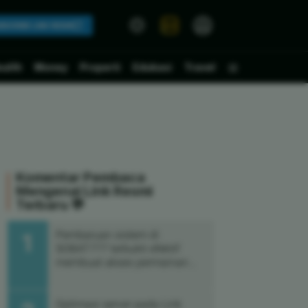
BSCRIBE LINK RESMI
alth
Money
Properti
Edukasi
Travel
Komentar Pembaca
Mengenai Link Resmi
Terbaru 💬
Pembaruan sistem di
1
SOBAT777 terbukti efektif
membuat akses permainan
terasa jauh lebih ringan dan
responsif dibanding versi awal.
Optimasi server pada Link