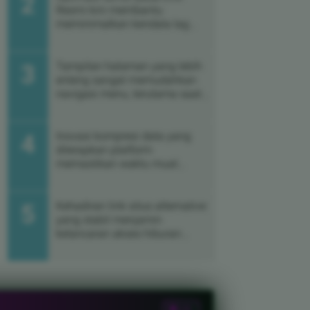
2
Resmi kini membantu
meminimalkan kendala lag
saat bermain, memberikan
kenyamanan penuh bagi
pengguna.
Tampilan halaman yang lebih
3
enteng sangat memudahkan
navigasi menu, terutama saat
diakses langsung melalui
perangkat mobile.
Inovasi kompresi data yang
4
diterapkan platform
memastikan waktu muat
permainan menjadi lebih
singkat dan menghemat kuota.
Kehadiran link situs alternative
5
yang stabil menjamin
kelancaran akses hiburan
digital tanpa hambatan teknis
yang berarti.
LIVE