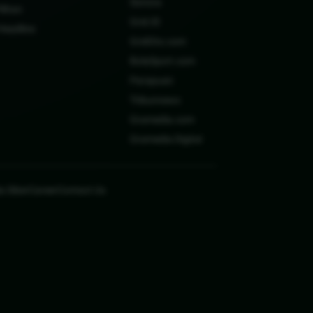
Sonora
ilihan
Grid.ID
 Headline
GridOto.com
BolaSport.com
Parapuan
Tribunnews
Gramedia.com
Gramedia Digital
 Siber
Career
Contact Us