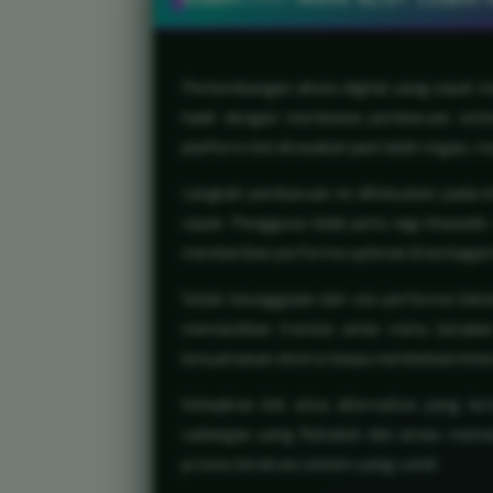
Perkembangan akses digital yang cepat me
hadir dengan membawa pembaruan sistem
platform kini dirasakan jauh lebih ringan, r
Langkah pembaruan ini difokuskan pada in
cepat. Pengguna tidak perlu lagi khawati
memberikan performa optimal di berbagai k
Selain keunggulan dari sisi performa tekn
memastikan transisi antar menu berjal
kenyamanan ekstra tanpa membebani kiner
Kehadiran link situs alternative yang ter
cadangan yang fleksibel dan aman, mema
proses birokrasi sistem yang rumit.