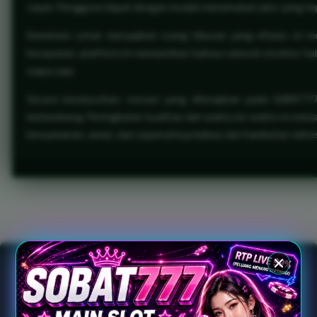
cepat. Pengguna dapat dengan mudah menemukan jalur yang tepat
Komitmen untuk menyajikan ruang hiburan yang efisien ini
kecepatan, platform ini memastikan bahwa seluruh struktur hal
siapa saja.
Secara keseluruhan, inovasi yang diterapkan pada SOBAT77
berkembang. Peningkatan kualitas dari waktu ke waktu ini men
kenyamanan, aman, dan sepenuhnya bebas dari hambatan tekni
FAQ SOBAT777 MAIN SLOT
LEBIH RINGAN
SUPER NYAMAN