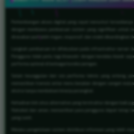
Perkembangan akses digital yang cepat menuntut tersedianya l
dengan membawa pembaruan sistem yang signifikan untuk men
dirasakan jauh lebih ringan, responsif, dan stabil dibandingkan 
Langkah pembaruan ini difokuskan pada infrastruktur server d
Pengguna tidak perlu lagi khawatir dengan kendala klasik sep
performa optimal di berbagai kondisi jaringan.
Selain keunggulan dari sisi performa teknis yang enteng, pe
memastikan transisi antar menu berjalan dengan sangat mulu
ekstra tanpa membebani kinerja perangkat.
Kehadiran link situs alternative yang terstruktur dengan baik ju
fleksibel dan aman, memastikan para pengguna dapat tetap t
yang rumit.
Melalui pengelolaan sistem distribusi informasi yang lebih m