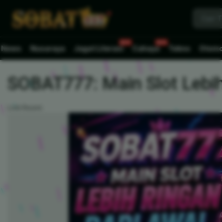
News
Nusaraya
Jagat Literasi
Cahaya
Tekno
Otomo
SOBAT777: Main Slot Lebih
Link Resmi