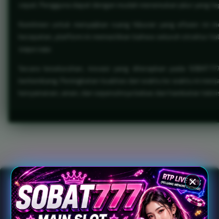
cepat. Pengguna dapat dengan mudah menemukan jalur yang tepat
Komitmen untuk menyajikan ruang hiburan yang efisien ini
kecepatan, platform ini memastikan bahwa seluruh struktur hal
siapa saja.
Secara keseluruhan, inovasi yang diterapkan pada SOBAT77
berkembang. Peningkatan kualitas dari waktu ke waktu ini men
kenyamanan, aman, dan sepenuhnya bebas dari hambatan tekni
FAQ SOBAT777 MAIN SLOT
LEBIH RINGAN
SUPER NYAMAN