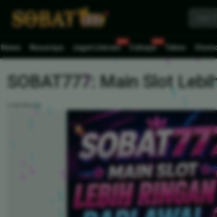
News
Nusaraya
Jagat Literasi
Cahaya
Tekno
Otomo
SOBAT777: Main Slot Lebih
Link Resmi