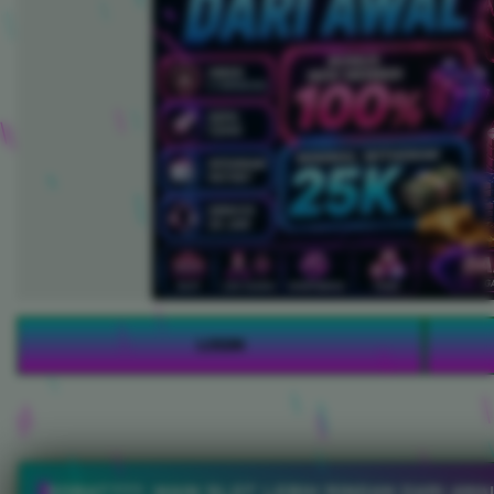
LOGIN
SOBAT777: MAIN SLOT LEBIH RINGAN DARI AWA