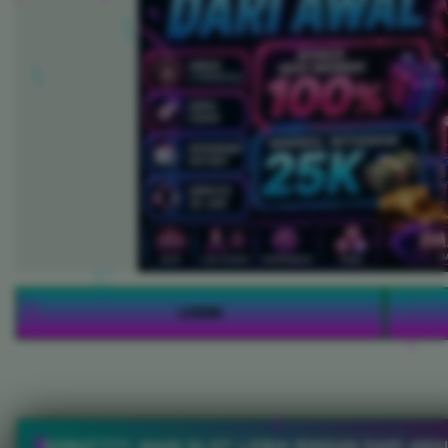
LOGIN
SOBAT777: MAIN SLOT LEBIH RINGAN DARI AWA