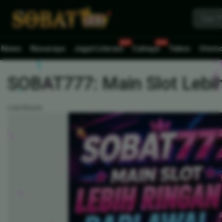
News
Nusaraya
Jagat Literasi
Cahaya
Tekno
Otomo
SOBAT777: Main Slot Lebih
Link Resmi