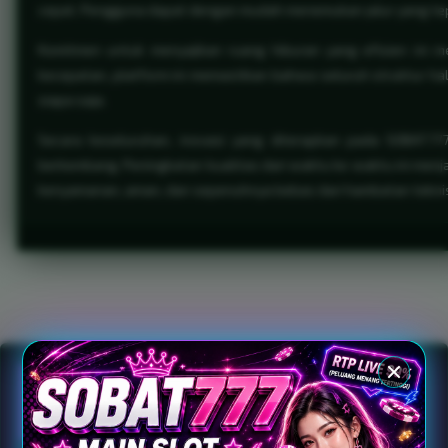
cepat. Pengguna dapat dengan mudah menemukan jalur yang tepat
Komitmen untuk menyajikan ruang hiburan yang efisien ini
kecepatan, platform ini memastikan bahwa seluruh struktur hal
siapa saja.
Secara keseluruhan, inovasi yang diterapkan pada SOBAT77
berkembang. Peningkatan kualitas dari waktu ke waktu ini men
kenyamanan, aman, dan sepenuhnya bebas dari hambatan tekni
FAQ SOBAT777 MAIN SLOT
LEBIH RINGAN
SUPER NYAMAN