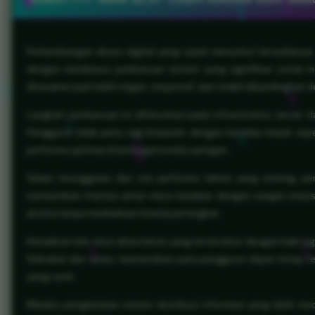
Perkembangan akses digital yang cepat menuntut tersedianya l
dengan membawa pembaruan sistem yang signifikan untuk men
dirasakan jauh lebih ringan, responsif, dan stabil dibandingkan 
Langkah pembaruan ini difokuskan pada infrastruktur server d
Pengguna tidak perlu lagi khawatir dengan kendala klasik sep
performa optimal di berbagai kondisi jaringan.
Selain keunggulan dari sisi performa teknis yang enteng, pe
memastikan transisi antar menu berjalan dengan sangat mulu
ekstra tanpa membebani kinerja perangkat.
Kehadiran link situs alternative yang terstruktur dengan baik ju
fleksibel dan aman, memastikan para pengguna dapat tetap t
yang rumit.
Melalui pengelolaan sistem distribusi informasi yang lebih m