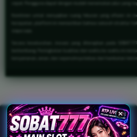
cepat. Pengguna dapat dengan mudah menemukan jalur yang tepat
Komitmen untuk menyajikan ruang hiburan yang efisien ini
kecepatan, platform ini memastikan bahwa seluruh struktur hal
siapa saja.
Secara keseluruhan, inovasi yang diterapkan pada SOBAT77
berkembang. Peningkatan kualitas dari waktu ke waktu ini men
kenyamanan, aman, dan sepenuhnya bebas dari hambatan tekni
FAQ SOBAT777 MAIN SLOT
LEBIH RINGAN
SUPER NYAMAN