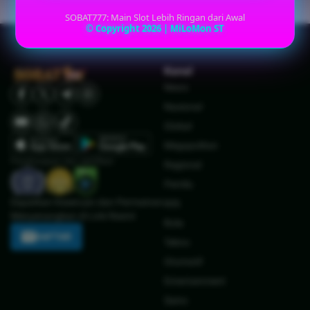
valid dengan mudah sekaligus meminimalkan
SOBAT777: Main Slot Lebih Ringan dari Awal
kesalahan pencarian di internet.
© Copyright 2026 | MiLoMon ST
Kanal
News
Nasional
Global
Megapolitan
Penghargaan dan sertifikat:
Regional
Pemilu
Dapatkan Keseruan dan Permainan
IKN
Menyenangkan di Link Resmi
Bola
DAFTAR
Tekno
Otomotif
Entertainment
Sains